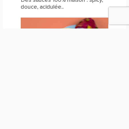
Des sauces 100% maison : spicy,
douce, acidulée..