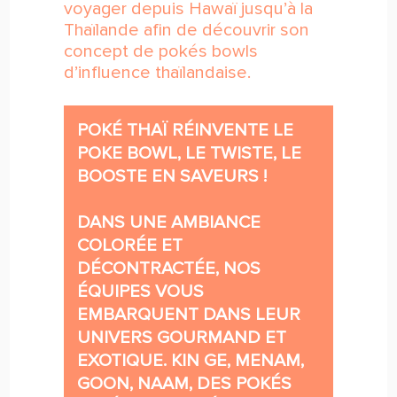
voyager depuis Hawaï jusqu’à la
Thaïlande afin de découvrir son
concept de pokés bowls
d’influence thaïlandaise.
POKÉ THAÏ RÉINVENTE LE
POKE BOWL, LE TWISTE, LE
BOOSTE EN SAVEURS !
DANS UNE AMBIANCE
COLORÉE ET
DÉCONTRACTÉE, NOS
ÉQUIPES VOUS
EMBARQUENT DANS LEUR
UNIVERS GOURMAND ET
EXOTIQUE. KIN GE, MENAM,
GOON, NAAM, DES POKÉS